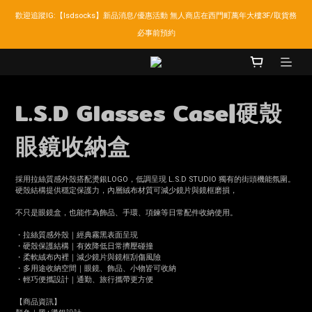
歡迎追蹤IG:【lsdsocks】新品消息/優惠活動 無人商店在西門町萬年大樓3F/取貨務
LSD官網新會員折扣30元,超商取貨滿千免運!
必事前預約
LSD官網新會員折扣30元,超商取貨滿千免運!
L.S.D Glasses Case|硬殼
眼鏡收納盒
採用拉絲質感外殼搭配燙銀LOGO，低調呈現 L.S.D STUDIO 獨有的街頭機能氛圍。
硬殼結構提供穩定保護力，內層絨布材質可減少鏡片與鏡框磨損，
不只是眼鏡盒，也能作為飾品、手環、項鍊等日常配件收納使用。
・拉絲質感外殼｜經典霧黑表面呈現
・硬殼保護結構｜有效降低日常擠壓碰撞
・柔軟絨布內裡｜減少鏡片與鏡框刮傷風險
・多用途收納空間｜眼鏡、飾品、小物皆可收納
・輕巧便攜設計｜通勤、旅行攜帶更方便
【商品資訊】