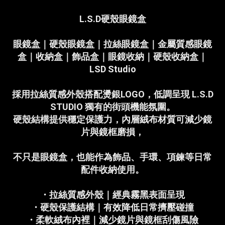
L.S.D硬殼眼鏡盒
眼鏡盒｜硬殼眼鏡盒｜拉絲眼鏡盒｜金屬質感眼鏡
盒｜收納盒｜飾品盒｜眼鏡收納｜硬殼收納盒｜
LSD Studio
採用拉絲質感外殼搭配燙銀LOGO，低調呈現 L.S.D
STUDIO 獨有的街頭機能氛圍。
硬殼結構提供穩定保護力，內層絨布材質可減少鏡
片與鏡框磨損，
不只是眼鏡盒，也能作為飾品、手環、項鍊等日常
配件收納使用。
・拉絲質感外殼｜經典霧黑表面呈現
・硬殼保護結構｜有效降低日常擠壓碰撞
・柔軟絨布內裡｜減少鏡片與鏡框刮傷風險