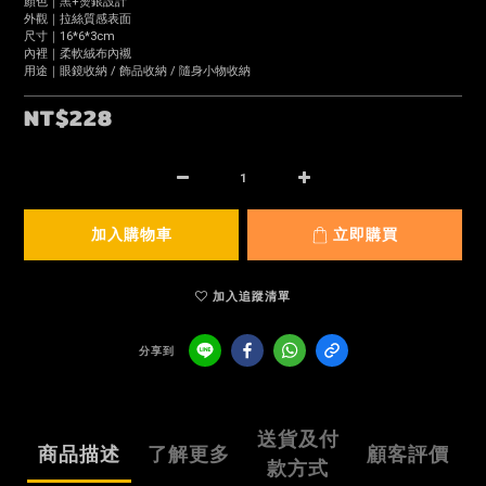
顏色｜黑+燙銀設計
外觀｜拉絲質感表面
尺寸｜16*6*3cm
內裡｜柔軟絨布內襯
用途｜眼鏡收納 / 飾品收納 / 隨身小物收納
NT$228
加入購物車
立即購買
加入追蹤清單
分享到
送貨及付
商品描述
了解更多
顧客評價
款方式