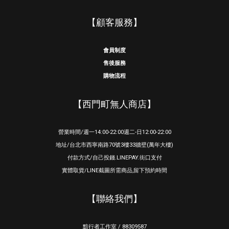
【顧客服務】
會員制度
售後服務
購物流程
【西門町無人商店】
營業時間/週一14:00-22:00週二-日12:00-22:00
地址/台北市西寧南路70號3樓33牆壁(萬年大樓)
付款方式/自己投錢.LINEPAY.街口支付
實體取貨/LINE截圖所需商品,留下預約時間
【聯絡我們】
黯行者工作室 / 88309587