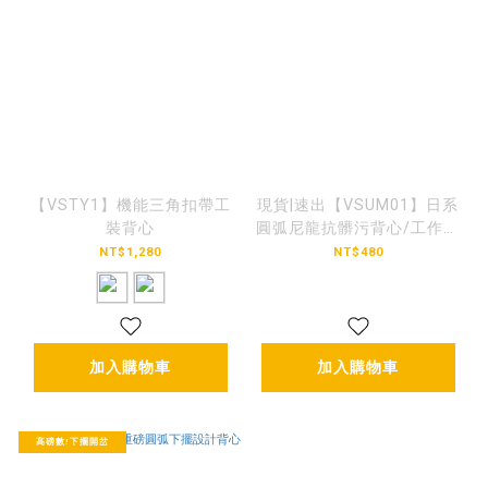
【VSTY1】機能三角扣帶工
現貨|速出【VSUM01】日系
裝背心
圓弧尼龍抗髒污背心/工作圍
裙
NT$1,280
NT$480
加入購物車
加入購物車
高磅數!下擺開岔