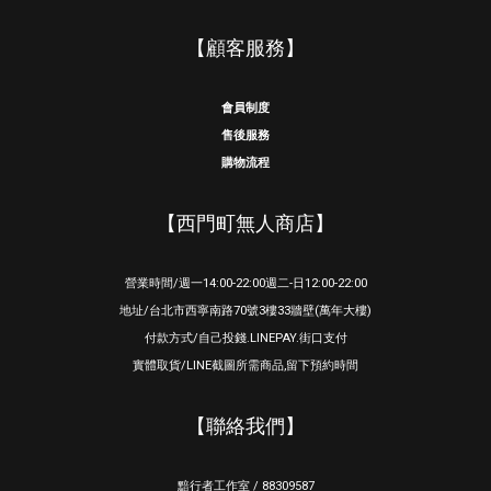
【顧客服務】
會員制度
售後服務
購物流程
【西門町無人商店】
營業時間/週一14:00-22:00週二-日12:00-22:00
地址/台北市西寧南路70號3樓33牆壁(萬年大樓)
付款方式/自己投錢.LINEPAY.街口支付
實體取貨/LINE截圖所需商品,留下預約時間
【聯絡我們】
黯行者工作室 / 88309587