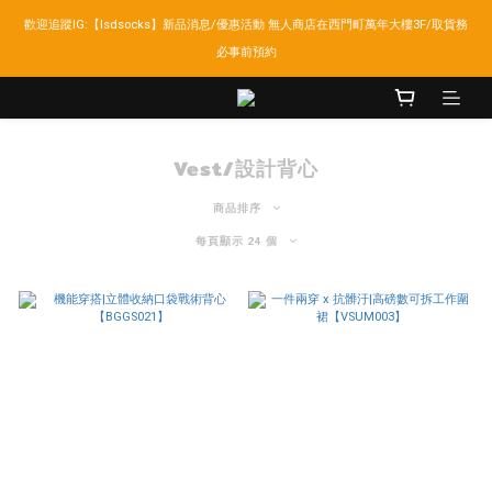
歡迎追蹤IG:【lsdsocks】新品消息/優惠活動 無人商店在西門町萬年大樓3F/取貨務
LSD官網新會員折扣30元,超商取貨滿千免運!
必事前預約
LSD官網新會員折扣30元,超商取貨滿千免運!
Vest/設計背心
商品排序
每頁顯示 24 個