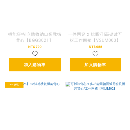
機能穿搭|立體收納口袋戰術
一件兩穿 x 抗髒汙|高磅數可
背心【BGGS021】
拆工作圍裙【VSUM003】
NT$790
NT$688
加入購物車
加入購物車
3M快乾