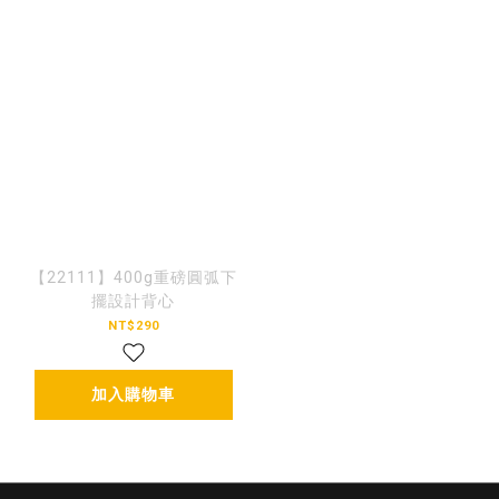
【22111】400g重磅圓弧下
擺設計背心
NT$290
加入購物車