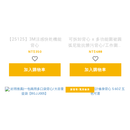
【25125】3M涼感快乾機能
可拆卸背心 x 多功能圍裙圓
背心
弧尼龍抗髒污背心/工作圍裙
【VSUM02】
NT$350
NT$688
加入購物車
加入購物車
新發售!寬肩修身