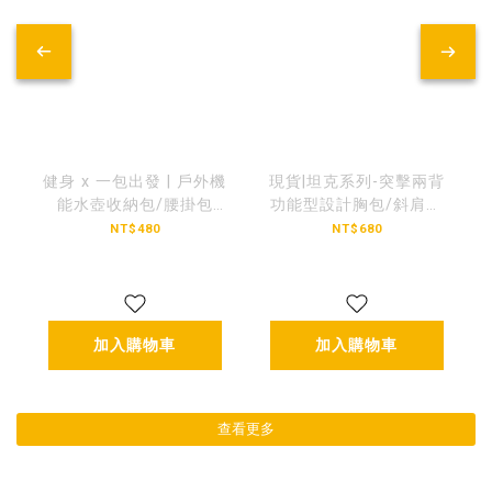
健身 x 一包出發 | 戶外機
現貨|坦克系列-突擊兩背
能水壺收納包/腰掛包
功能型設計胸包/斜肩包
【BGCT2】
【BGYDH6】
NT$480
NT$680
加入購物車
加入購物車
查看更多