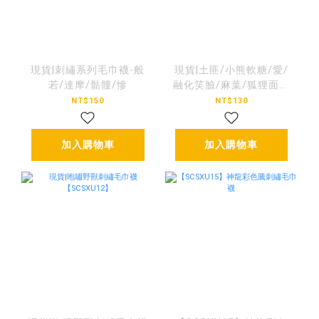
現貨|刺繡系列毛巾襪-般
現貨|土匪/小熊軟糖/愛/
若/達摩/骷髏/慘
融化笑臉/麻葉/狐狸面具
刺繡系列襪
NT$150
NT$130
加入購物車
加入購物車