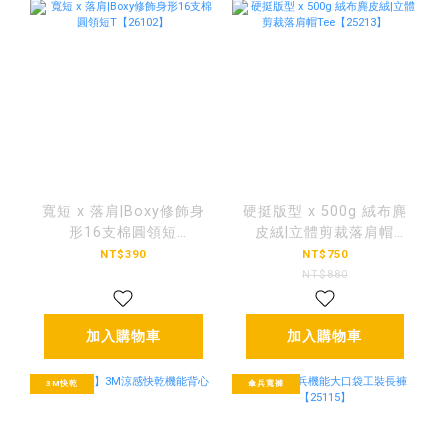
寬短 x 落肩|Boxy修飾身
硬挺版型 x 500g 絨布麂
形16支棉圓領短
皮絨|立體剪裁落肩帽
T【26102】
Tee【25213】
NT$390
NT$750
NT$880
加入購物車
加入購物車
3M快乾
傘兵寬褲