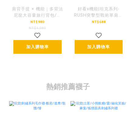
肩背手提 × 機能｜多背法
好看x機能|坦克系列-
尼龍大容量旅行背包/提
RUSH突擊型戰術單肩背
袋【BGLF009】
包【BGYDH11】
NT$980
NT$688
NT$1,080
加入購物車
加入購物車
熱銷推薦襪子