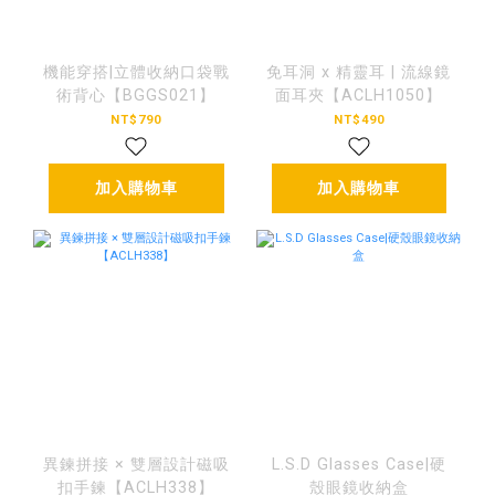
機能穿搭|立體收納口袋戰
免耳洞 x 精靈耳 | 流線鏡
術背心【BGGS021】
面耳夾【ACLH1050】
NT$790
NT$490
加入購物車
加入購物車
異鍊拼接 × 雙層設計磁吸
L.S.D Glasses Case|硬
扣手鍊【ACLH338】
殼眼鏡收納盒