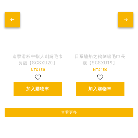
進擊滑板中指人刺繡毛巾
日系燼焰之鶴刺繡毛巾長
長襪【SCSXU20】
襪【SCSXU19】
NT$150
NT$150
加入購物車
加入購物車
查看更多