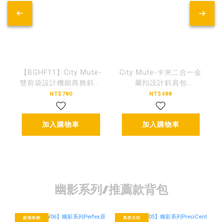
【BGHF11】City Mute-
City Mute-卡夾二合一金
雙前袋設計機能商務斜肩
屬扣設計斜肩包
包
【BGHF10】
NT$780
NT$488
加入購物車
加入購物車
幽影系列/推薦款背包
超強收納
真的太狂