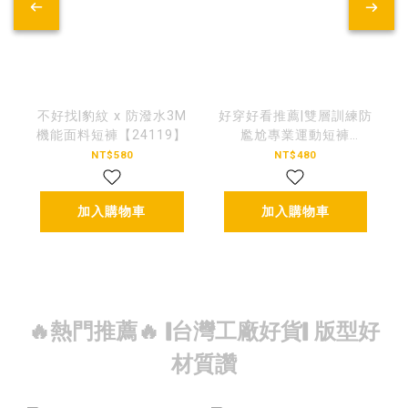
不好找|豹紋 x 防潑水3M
好穿好看推薦|雙層訓練防
機能面料短褲【24119】
尷尬專業運動短褲
【SPCN3015】
NT$580
NT$480
加入購物車
加入購物車
🔥熱門推薦🔥 |台灣工廠好貨| 版型好
材質讚