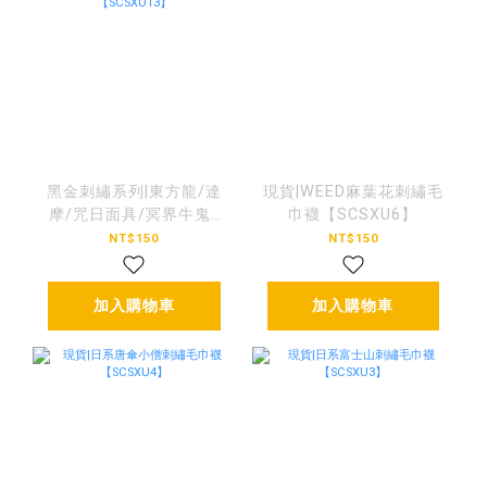
黑金刺繡系列|東方龍/達
現貨|WEED麻葉花刺繡毛
摩/咒日面具/冥界牛鬼/
巾襪【SCSXU6】
般若/異軀蛇女
NT$150
NT$150
【SCSXU13】
加入購物車
加入購物車