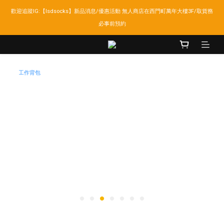
歡迎追蹤IG:【lsdsocks】新品消息/優惠活動 無人商店在西門町萬年大樓3F/取貨務
LSD官網新會員折扣30元,超商取貨滿千免運!
必事前預約
LSD官網新會員折扣30元,超商取貨滿千免運!