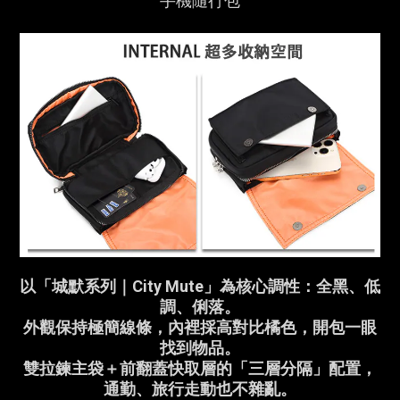
手機隨行包
以「城默系列｜City Mute」為核心調性：全黑、低
調、俐落。
外觀保持極簡線條，內裡採高對比橘色，開包一眼
找到物品。
雙拉鍊主袋＋前翻蓋快取層的「三層分隔」配置，
通勤、旅行走動也不雜亂。