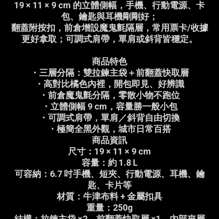
19 × 11 × 9 cm 的立體側幅，手機、行動電源、卡
包、鑰匙與耳機剛剛好；
翻蓋附按扣，前倉增設魔鬼氈隔層，常用票卡/收據
更好拿取；可調式肩帶，單肩或斜背皆穩定。
商品特色
・三層分隔：雙拉鍊主袋＋前翻蓋快取層
・高對比橘色內裡，開包即見、好辨識
・前倉魔鬼氈分隔，零散小物不跑位
・立體側幅 9 cm，容量勝一般小包
・可調式肩帶，單肩／斜背自由切換
・極簡全黑外觀，城市日常百搭
商品資訊
尺寸：19 × 11 × 9 cm
容量：約 1.8 L
可容納：6.7 吋手機、短夾、行動電源、耳機、鑰
匙、卡片等
材質：牛津布料 + 金屬扣具
重量：250g
結構：拉鍊主袋 ×2、前翻蓋快取層 ×1、內部夾層