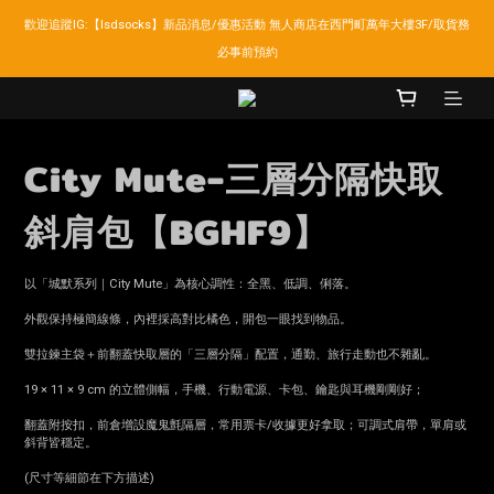
歡迎追蹤IG:【lsdsocks】新品消息/優惠活動 無人商店在西門町萬年大樓3F/取貨務
LSD官網新會員折扣30元,超商取貨滿千免運!
必事前預約
LSD官網新會員折扣30元,超商取貨滿千免運!
City Mute-三層分隔快取
斜肩包【BGHF9】
以「城默系列｜City Mute」為核心調性：全黑、低調、俐落。
外觀保持極簡線條，內裡採高對比橘色，開包一眼找到物品。
雙拉鍊主袋＋前翻蓋快取層的「三層分隔」配置，通勤、旅行走動也不雜亂。
19 × 11 × 9 cm 的立體側幅，手機、行動電源、卡包、鑰匙與耳機剛剛好；
翻蓋附按扣，前倉增設魔鬼氈隔層，常用票卡/收據更好拿取；可調式肩帶，單肩或
斜背皆穩定。
(尺寸等細節在下方描述)