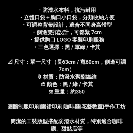
・防潑水布料，抗污耐用
・立體口袋＋胸口小口袋，分類收納方便
・可調整背帶設計，適合不同身高體型
・側邊雙扣設計，可鬆緊 7cm
・提供胸口 LOGO 客製印刷服務
・三色選擇：黑 / 軍綠 / 卡其
📐 尺寸：單一尺寸（長63cm / 寬60cm，側邊可調
7cm）
📎 材質：防潑水聚酯纖維
🎨 顏色：黑 / 綠 / 卡其
⚖️ 重量：約350
團體制服印刷|圍裙印刷|咖啡廳|花藝教室|手作工坊
簡潔的工裝版型搭配防潑水材質，特別適合咖啡
廳、甜點店等