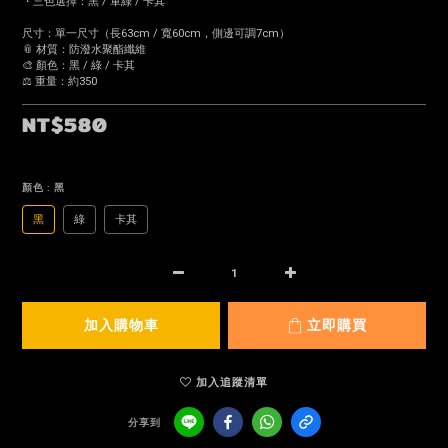
・三色選擇：黑 / 軍綠 / 卡其
尺寸：單一尺寸（長63cm / 寬60cm，側邊可調7cm）
📎 材質：防潑水聚酯纖維
🎨 顏色：黑 / 綠 / 卡其
⚖️ 重量：約350
NT$580
顏色
: 黑
黑
綠
卡其
加入購物車
立即購買
加入追蹤清單
分享到