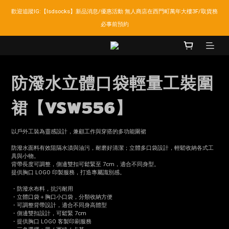
歡迎追蹤IG:【lsdsocks】新品消息/優惠活動 無人商店在西門町萬年大樓3F/取貨務
LSD官網新會員折扣30元,超商取貨滿千免運!
必事前預約
LSD官網新會員折扣30元,超商取貨滿千免運!
防潑水立體口袋輕量工裝圍
裙【VSW556】
以戶外工裝為靈感設計，兼顧工作與穿搭的多功能圍裙
防潑水面料有效阻隔水漬與油污，耐磨好清潔；立體多口袋設計，輕鬆收納各式工
具與小物。
背帶長度可調整，側邊雙扣可鬆緊至 7cm，適合不同身型。
提供胸口 LOGO 印製服務，打造專屬識別感。
・防潑水布料，抗污耐用
・立體口袋＋胸口小口袋，分類收納方便
・可調整背帶設計，適合不同身高體型
・側邊雙扣設計，可鬆緊 7cm
・提供胸口 LOGO 客製印刷服務