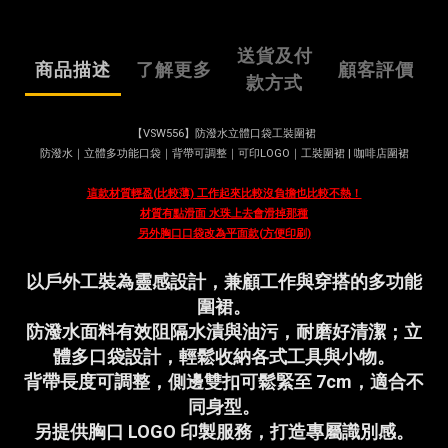
送貨及付
商品描述
了解更多
顧客評價
款方式
【VSW556】防潑水立體口袋工裝圍裙
防潑水｜立體多功能口袋｜背帶可調整｜可印LOGO｜工裝圍裙 | 咖啡店圍裙
這款材質輕盈(比較薄) 工作起來比較沒負擔也比較不熱！
材質有點滑面 水珠上去會滑掉那種
另外胸口口袋改為平面款(方便印刷)
以戶外工裝為靈感設計，兼顧工作與穿搭的多功能
圍裙。
防潑水面料有效阻隔水漬與油污，耐磨好清潔；立
體多口袋設計，輕鬆收納各式工具與小物。
背帶長度可調整，側邊雙扣可鬆緊至 7cm，適合不
同身型。
另提供胸口 LOGO 印製服務，打造專屬識別感。