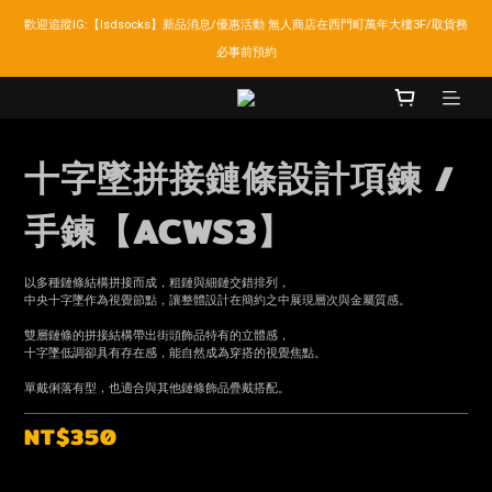
歡迎追蹤IG:【lsdsocks】新品消息/優惠活動 無人商店在西門町萬年大樓3F/取貨務
LSD官網新會員折扣30元,超商取貨滿千免運!
必事前預約
LSD官網新會員折扣30元,超商取貨滿千免運!
十字墜拼接鏈條設計項鍊 /
手鍊【ACWS3】
以多種鏈條結構拼接而成，粗鏈與細鏈交錯排列，
中央十字墜作為視覺節點，讓整體設計在簡約之中展現層次與金屬質感。
雙層鏈條的拼接結構帶出街頭飾品特有的立體感，
十字墜低調卻具有存在感，能自然成為穿搭的視覺焦點。
單戴俐落有型，也適合與其他鏈條飾品疊戴搭配。
NT$350