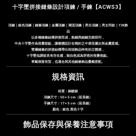
十字墜拼接鏈條設計項鍊 / 手鍊【ACWS3】
項鍊｜銀色項鍊｜鏈條項鍊｜金屬項鍊｜潮流項鍊｜男生項鍊｜男女同款｜Y2K飾
品
以多種鏈條結構拼接而成，粗鏈與細鏈交錯排列，
中央十字墜作為視覺節點，讓整體設計在簡約之中展現層次與金屬質感。
雙層鏈條的拼接結構帶出街頭飾品特有的立體感，
十字墜低調卻具有存在感，能自然成為穿搭的視覺焦點。
單戴俐落有型，也適合與其他鏈條飾品疊戴搭配。
規格資訊
材質：銅鍍銀
項鍊尺寸：50 + 5 cm（延長鏈）
手鍊尺寸：17 + 5 cm（延長鏈）
顏色：銀色 黑色十字
飾品保存與保養注意事項