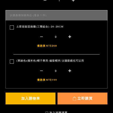
以優惠價加購商品
(最多 1 件)
土匪頭套惡搞襪(三雙組合)-24-28CM
優惠價 NT$268
(軍綠色x撞米色)帽子專用-磁吸帽夾/太陽眼鏡也可以用
優惠價 NT$199
加入購物車
立即購買
加入追蹤清單