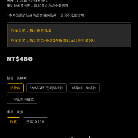
另外，此款帽本身就有開孔,
捲折起來會有開口處,如會介意請不要購買
⚡️本商品屬於貼身商品會碰觸眼鼻口,售出不退換貨唷
指定分類，帽子兩件免運
指定分類，指定帽款-任選2件折價20元|3件折價50元
NT$480
顏色
: 笑臉款
笑臉款
SAVAGE紅色刺繡槍款
瞄準鏡白刺繡款
十字架白刺繡款
庫存
: 現貨
現貨
預購10-14天