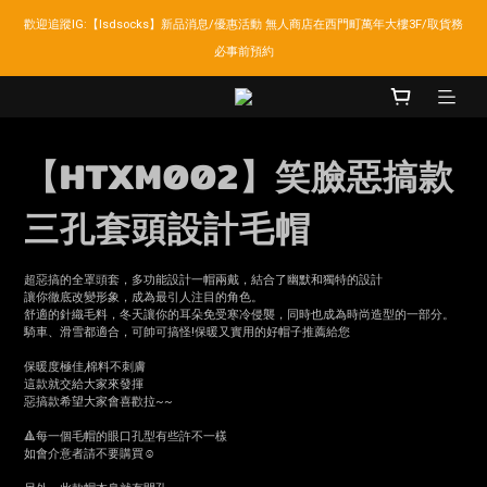
歡迎追蹤IG:【lsdsocks】新品消息/優惠活動 無人商店在西門町萬年大樓3F/取貨務
LSD官網新會員折扣30元,超商取貨滿千免運!
必事前預約
LSD官網新會員折扣30元,超商取貨滿千免運!
【HTXM002】笑臉惡搞款
三孔套頭設計毛帽
超惡搞的全罩頭套，多功能設計一帽兩戴，結合了幽默和獨特的設計
讓你徹底改變形象，成為最引人注目的角色。
舒適的針織毛料，冬天讓你的耳朵免受寒冷侵襲，同時也成為時尚造型的一部分。
騎車、滑雪都適合，可帥可搞怪!保暖又實用的好帽子推薦給您
保暖度極佳,棉料不刺膚
這款就交給大家來發揮
惡搞款希望大家會喜歡拉~~
🔺每一個毛帽的眼口孔型有些許不一樣
如會介意者請不要購買☺️