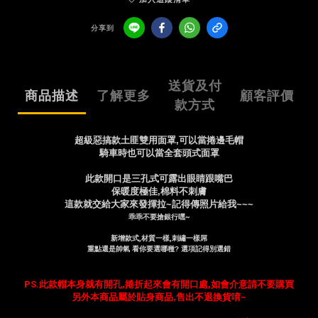
分享到
送貨及付
商品描述
了解更多
顧客評價
款方式
超級惡搞款土匪雙用面罩,可以當捲邊毛帽
騎車時也可以當全套頭式面罩
此款開口是三孔式可露出眼睛跟嘴巴
保暖度極佳,棉料不刺膚
這款就交給大家來發揮拉~記得傳照片給我~~~
乖乖不要搶銀行嘿~
新增款式,材質一樣,刺繡一樣屌
重點還是帥氣 看你要選哪種? 選項記得別選錯
PS.此款帽本身就有開孔,捲折起來會有開口處,如會介意請不要購買
另外本商品屬於貼身商品,售出不退換貨唷~