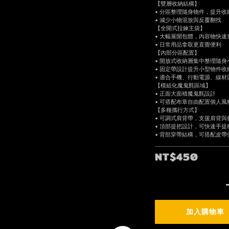
【雙層收納結構】
▪ 分區整理隨身物件，提升收
▪ 減少小物混放與反覆翻找
【全開式拉鍊主袋】
▪ 大幅展開包體，內容物快速
▪ 日常用品拿取更直覺便利
【內部分區配置】
▪ 開放式收納層集中整理隨身
▪ 固定帶設計提升小型物件收
▪ 適合手機、行動電源、線材
【模組化魔鬼氈區域】
▪ 正面大面積魔鬼氈設計
▪ 可搭配布章自由配置個人風
【多種攜行方式】
▪ 可調式肩背帶，支援肩背與
▪ 頂部提把設計，可快速手提
▪ 背部穿帶結構，可搭配皮帶
NT$450
加入購物車