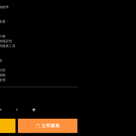
納效率
查看
小物
納穩定性
與隨身工具
格
斜背
移動
使用
立即購買