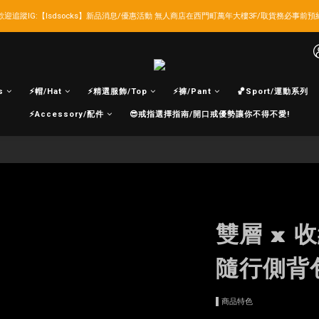
歡迎追蹤IG:【lsdsocks】新品消息/優惠活動 無人商店在西門町萬年大樓3F/取貨務必事前預
LSD官網新會員折扣30元,超商取貨滿千免運!
LSD官網新會員折扣30元,超商取貨滿千免運!
s
⚡帽/Hat
⚡精選服飾/Top
⚡褲/Pant
🏀Sport/運動系列
⚡Accessory/配件
😎戒指選擇指南/開口戒優勢讓你不得不愛!
雙層 x 
隨行側背包
▌商品特色