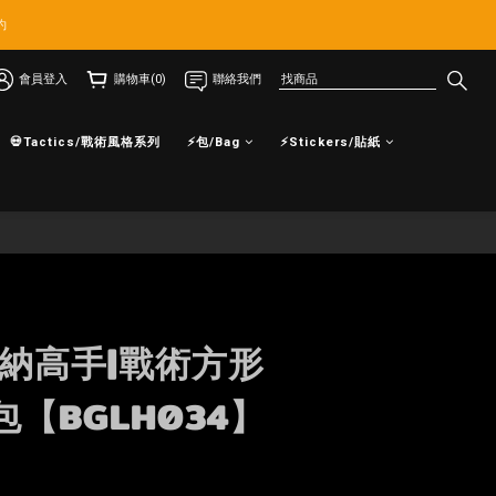
約
會員登入
購物車(0)
聯絡我們
💀Tactics/戰術風格系列
⚡包/Bag
⚡Stickers/貼紙
立即購買
收納高手|戰術方形
【BGLH034】