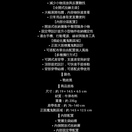
▪ 減少小物混放與反覆翻找
【全開式拉鍊主袋】
▪ 大幅展開包體，內容物快速查看
▪ 日常用品拿取更直覺便利
【內部分區配置】
▪ 開放式收納層集中整理隨身小物
▪ 固定帶設計提升小型物件收納穩定性
▪ 適合手機、行動電源、線材與隨身工具
【模組化魔鬼氈區域】
▪ 正面大面積魔鬼氈設計
▪ 可搭配布章自由配置個人風格
【多種攜行方式】
▪ 可調式肩背帶，支援肩背與斜背
▪ 頂部提把設計，可快速手提移動
▪ 背部穿帶結構，可搭配皮帶使用
▌顏色
▪ 戰術黑
▌商品規格
尺寸：約 19 × 14.5 × 6.5 cm
材質：牛津布料
重量：約 235g
肩帶長度：約 76–140 cm
正面魔鬼氈區域：約 14.5 × 12.5 cm
▌內部配置
▪ 雙層主袋結構
▪ 內側開放式收納層
▪ 內部固定帶配置