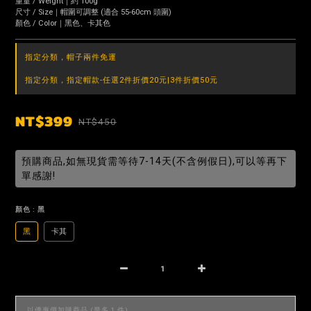
重量 / Weight｜約 100g
尺寸 / Size｜帽圍可調整 (適合 55-60cm 頭圍)
顏色 / Color｜黑色、卡其色
指定分類，帽子兩件免運
指定分類，指定帽款-任選2件折價20元|3件折價50元
NT$399
NT$450
預購商品,如無現貨需等待7-14天(不含例假日),可以等再下
單感謝!
顏色
: 黑
黑
卡其
以優惠價加購商品
(最多 1 件)