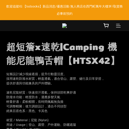
歡迎追蹤IG:【lsdsocks】新品消息/優惠活動 無人商店在西門町萬年大樓3F/取貨務
LSD官網新會員折扣30元,超商取貨滿千免運!
必事前預約
LSD官網新會員折扣30元,超商取貨滿千免運!
超短簷x速乾|Camping 機
能尼龍鴨舌帽【HTSX42】
短簷設計減少視線遮擋，提升行動靈活度。
採用速乾防潑水材質，輕盈透氣，適合登山、露營、健行及日常穿搭，
提供舒適與功能兼具的戶外體驗。
速乾尼龍材質：快速排汗透氣，保持頭部乾爽舒適
防潑水功能：輕度防水，適應多變天氣
輕量舒適：柔軟帽體，長時間佩戴無負擔
可調整帽圍：後方調節設計，適合不同頭型
經典百搭色系：黑色、卡其色
材質 / Material｜尼龍 (Nylon)
用途 / Usage｜登山、露營、戶外運動、防曬遮陽