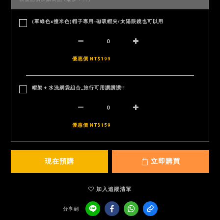
(軍綠色x撞米色)帽子專用-磁吸帽夾/太陽眼鏡也可以用
優惠價 NT$199
帽架 + 水洗網袋組合_旅行可用讚讚讚!!
優惠價 NT$159
現在預購
立即購買
加入追蹤清單
分享到