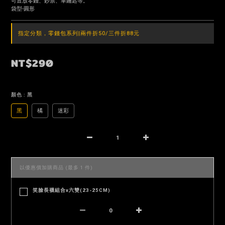
可置放零錢、鈔票、車鑰匙等。
袋型-圓形
指定分類，零錢包系列|兩件折50/三件折88元
NT$290
顏色
: 黑
黑
橘
迷彩
以優惠價加購商品
(最多 1 件)
笑臉長襪組合x六雙(23-25CM)