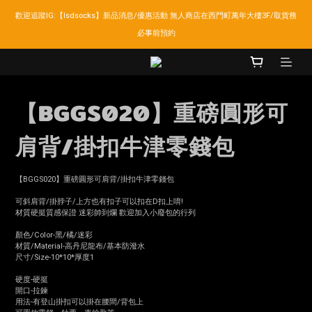
歡迎追蹤IG:【lsdsocks】新品消息/優惠活動 無人商店在西門町萬年大樓3F/取貨務
LSD官網新會員折扣30元,超商取貨滿千免運!
必事前預約
LSD官網新會員折扣30元,超商取貨滿千免運!
【BGGS020】重磅圓形可
肩背/掛扣牛津零錢包
【BGGS020】重磅圓形可肩背/掛扣牛津零錢包
可斜肩背/掛脖子/上方也有扣子可以扣在D扣上唷!
材質硬挺質感保證 迷彩帥到爛 歡迎加入小廢包的行列
顏色/Color-黑/橘/迷彩
材質/Material-高丹尼龍布/基本防潑水
尺寸/Size-10*10*厚度1
硬度-硬挺
開口-拉鍊
用法-有登山掛扣可以掛在腰間/背包上