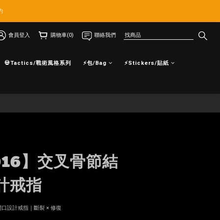
約
會員登入
購物車(0)
聯絡我們
💀Tactics/戰術風格系列
⚡包/Bag
⚡Stickers/貼紙
立即購買
016】交叉骨節結
計戒指
開口設計戒指｜斷裂 × 修復