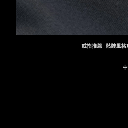
戒指推薦 | 骷髏風格戒
中