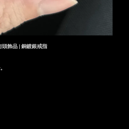
 街頭飾品 | 銅鍍銀戒指
場。