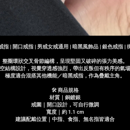
指 | 開口戒指 | 男戒女戒通用 | 暗黑風飾品 | 銀色戒指 |
整圈環狀交叉骨節編構，呈現堅固又破碎的張力美感。
空結構設計，視覺穿透感強烈，帶出反叛但有秩序的氣
極度適合混搭其他機能／暗黑戒指，作為疊戴主角。
🛠 商品規格
材質｜銅鍍銀
戒圍｜開口設計，可自行微調
寬度｜約 1.1 cm
建議配戴位置｜中指、食指、無名指皆適合