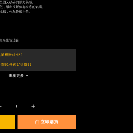
堅固又破碎的張力美感。
烈，帶出反叛但有秩序的氣場。
戒指，作為疊戴主角。
無名指皆適合
,隨機贈戒指*1
50,任選5/折價88
查看更多
立即購買