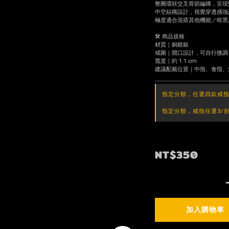
整圈環狀交叉骨節編構，呈現
中空結構設計，視覺穿透感強
極度適合混搭其他機能／暗黑
🛠 商品規格
材質｜銅鍍銀
戒圍｜開口設計，可自行微調
寬度｜約 1.1 cm
建議配戴位置｜中指、食指、
指定分類，任選四款戒指
指定分類，戒指任選3/折價
NT$350
加入購物車