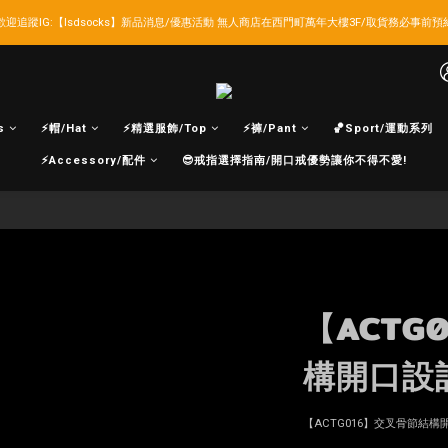
歡迎追蹤IG:【lsdsocks】新品消息/優惠活動 無人商店在西門町萬年大樓3F/取貨務必事前預
LSD官網新會員折扣30元,超商取貨滿千免運!
LSD官網新會員折扣30元,超商取貨滿千免運!
s
⚡帽/Hat
⚡精選服飾/Top
⚡褲/Pant
🏀Sport/運動系列
⚡Accessory/配件
😎戒指選擇指南/開口戒優勢讓你不得不愛!
【ACTG
構開口設
【ACTG016】交叉骨節結構