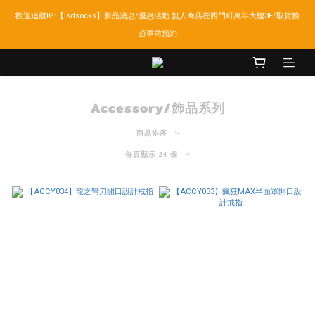
歡迎追蹤IG:【lsdsocks】新品消息/優惠活動 無人商店在西門町萬年大樓3F/取貨務
LSD官網新會員折扣30元,超商取貨滿千免運!
必事前預約
LSD官網新會員折扣30元,超商取貨滿千免運!
Accessory/飾品系列
商品排序
每頁顯示 24 個